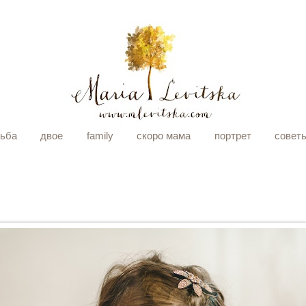
дьба
двое
family
скоро мама
портрет
совет