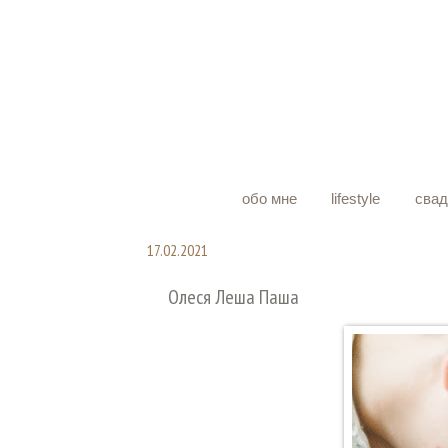
обо мне
lifestyle
сва
17.02.2021
Олеся Леша Паша