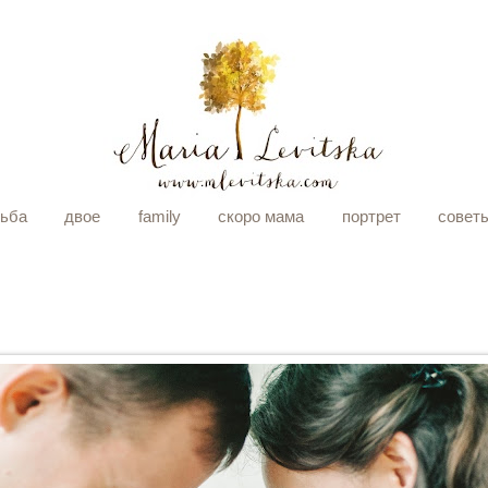
дьба
двое
family
скоро мама
портрет
совет