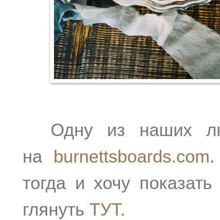
Одну из наших люб
на
burnettsboards.com
.
тогда и хочу показат
глянуть
ТУТ
.