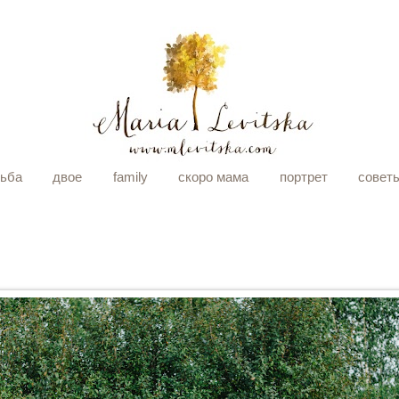
дьба
двое
family
скоро мама
портрет
совет