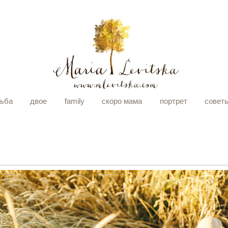
дьба
двое
family
скоро мама
портрет
совет