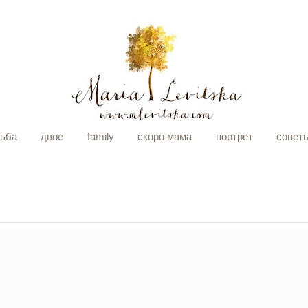
дьба
двое
family
скоро мама
портрет
совет