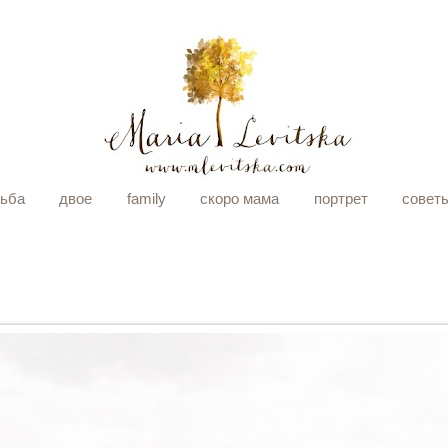
дьба
двое
family
скоро мама
портрет
совет