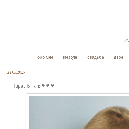
обо мне
lifestyle
свадьба
двое
22.03.2015
Тарас & Таня♥ ♥ ♥